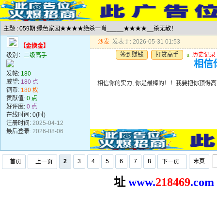
主题 : 059期:绿色家园★★★★绝杀一肖_____★★★★__杀无赦！
沙发
发表于: 2026-05-31 01:53
【金换金】
签到赚钱
打赏高手
u
历史记录
级别：
二级高手
相信
发帖:
180
威望:
180 点
相信你的实力, 你是最棒的！！我要把你顶得高
铜币:
180 枚
贡献值:
0 点
好评度:
0 点
在线时间: 0(时)
注册时间:
2025-04-12
最后登录:
2026-08-06
2
3
4
5
6
7
8
末页
首页
上一页
下一页
址
www.
2
18469
.com