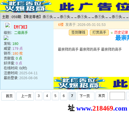
主题 : 059期:【降龙尊者】杀①头→→杀①头→→杀①头→→杀①头→→杀①头→
6楼
发表于: 2026-05-31 01:53
【开门红】
签到赚钱
打赏高手
u
历史记录
级别：
二级高手
最崇
发帖:
180
威望:
179 点
最崇拜的高手 最崇拜的高手 最崇拜的高手
铜币:
180 枚
贡献值:
0 点
好评度:
0 点
在线时间: 0(时)
注册时间:
2025-04-11
最后登录:
2026-08-06
3
4
5
6
7
末页
首页
上一页
下一页
址
www.
2
18469
.com