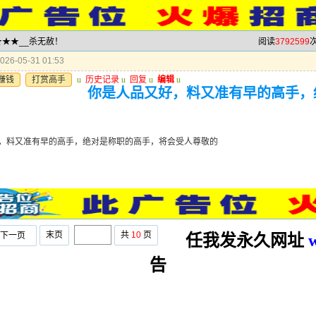
★★★★__杀无赦！
阅读
3792599
次
26-05-31 01:53
赚钱
打赏高手
u
历史记录
u
回复
u
编辑
u
你是人品又好，料又准有早的高手，
，料又准有早的高手，绝对是称职的高手，将会受人尊敬的
末页
共
10
页
下一页
任我发永久网址
告