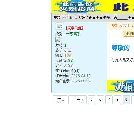
主题 : 059期 天天好合★★★★绝杀一肖_____
8楼
发表于: 20
【天宇飞虹】
签到
级别：
一级高手
发帖:
1
尊敬的
威望:
0 点
铜币:
1 枚
你是人品又好
贡献值:
0 点
好评度:
0 点
在线时间: 9(时)
注册时间:
2025-04-12
最后登录:
2026-08-04
5
6
7
8
9
首页
上一页