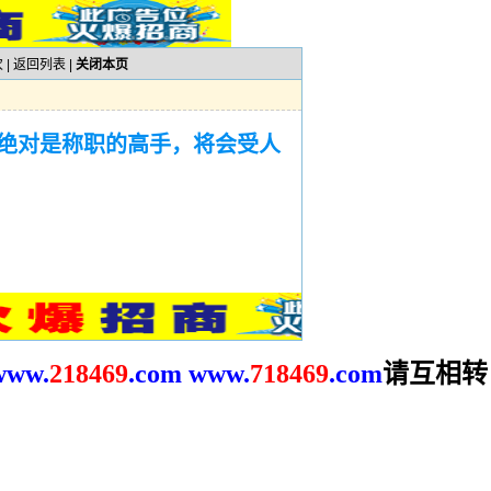
 |
返回列表
|
关闭本页
绝对是称职的高手，将会受人
请互相转
www.
2
18469
.com
www.
718469
.com