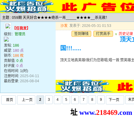
主题 : 059期 天天好合★★★★绝杀一肖_____★★★★__杀无赦！
沙发
发表于: 2026-05-31 01:53
【任我发】
签到赚钱
打赏高手
u
历史记录
级别：
管理员
顶天
发帖:
186
国!!!.....
威望:
180 点
铜币:
186 枚
顶天立地真英雄!我们为您歌唱;唱一首:赞英雄主义歌遍
贡献值:
0 点
好评度:
0 点
在线时间: 1(时)
注册时间:
2025-04-11
最后登录:
2026-08-04
2
3
4
5
6
7
8
9
末
首页
上一页
下一页
址
www.
2
18469
.com