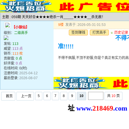
主题 : 059期 天天好合★★★★绝杀一肖_____★★★★__杀无赦！
9楼
发表于: 2026-05-31 01:53
【小狼仙】
签到赚钱
打赏高手
u
历史记录
级别：
二级高手
不得
发帖:
113
准!!!!!
威望:
113 点
铜币:
113 枚
不得不佩服,不顶不舒服,你是个真正有实力的高手,
贡献值:
0 点
好评度:
0 点
在线时间: 0(时)
注册时间:
2025-04-12
最后登录:
2026-08-07
5
6
7
8
9
10
共
10
页
首页
上一页
址
www.
2
18469
.com