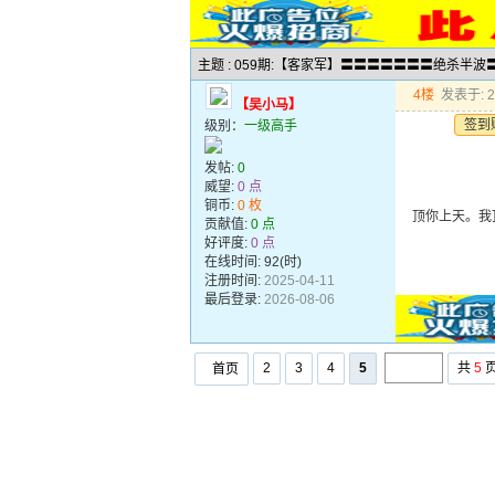
主题 : 059期:【客家军】〓〓〓〓〓〓〓绝杀半
4楼
发表于: 20
【吴小马】
签到
级别：
一级高手
发帖:
0
威望:
0 点
铜币:
0 枚
顶你上天。我
贡献值:
0 点
好评度:
0 点
在线时间: 92(时)
注册时间:
2025-04-11
最后登录:
2026-08-06
2
3
4
5
共
5
首页