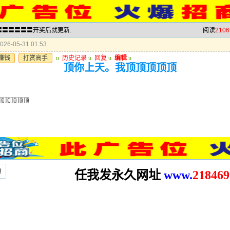
波〓〓〓〓〓〓开奖后就更新.
阅读
2106
26-05-31 01:53
赚钱
打赏高手
u
历史记录
u
回复
u
编辑
u
顶你上天。我顶顶顶顶顶
顶顶顶顶顶
页
任我发永久网址
www.
2
18469