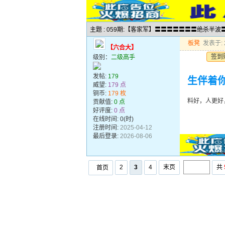
主题 : 059期:【客家军】〓〓〓〓〓〓〓绝杀半
板凳
发表于: 2
【六合大】
签到
级别：
二级高手
发帖:
179
生伴着
威望:
179 点
铜币:
179 枚
料好，人更好
贡献值:
0 点
好评度:
0 点
在线时间: 0(时)
注册时间:
2025-04-12
最后登录:
2026-08-06
2
3
4
末页
共
首页