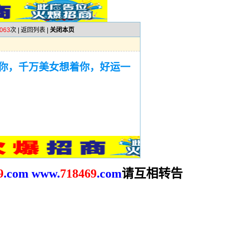
063
次 |
返回列表
|
关闭本页
你，千万美女想着你，好运一
请互相转告
9
.com
www.
718469
.com