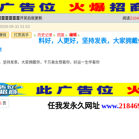
波〓〓〓〓〓〓开奖后就更新.
阅读
2104
026-05-31 01:53
赚钱
打赏高手
u
历史记录
u
回复
u
编辑
u
料好，人更好，坚持发表，大家拥戴
你
，坚持发表，大家拥戴你，千万美女想着你，好运一生伴着你
5
页
任我发永久网址
www.
2
1846