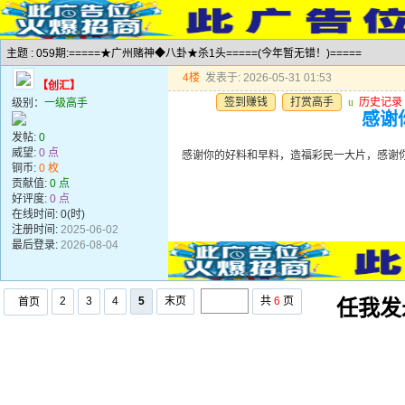
主题 : 059期:=====★广州赌神◆八卦★杀1头=====(今年暂无错！)=====
4楼
发表于: 2026-05-31 01:53
【创汇】
签到赚钱
打赏高手
u
历史记录
级别：
一级高手
感谢
发帖:
0
威望:
0 点
感谢你的好料和早料，造福彩民一大片，感谢
铜币:
0 枚
贡献值:
0 点
好评度:
0 点
在线时间: 0(时)
注册时间:
2025-06-02
最后登录:
2026-08-04
2
3
4
5
末页
共
6
页
首页
任我发