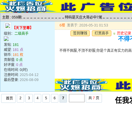
主题 : 059期:→→→→→→→→→→→→特码是灭庄大哥必中7尾←←←←←←←←
6楼
发表于: 2026-05-31 01:53
【天下至尊】
签到赚钱
打赏高手
u
历史记录
级别：
二级高手
不得
发帖:
181
威望:
181 点
不得不佩服,不顶不舒服,你是个真正有实力的高
铜币:
181 枚
贡献值:
0 点
好评度:
0 点
在线时间: 0(时)
注册时间:
2025-04-12
最后登录:
2026-08-09
2
3
4
5
6
7
共
7
页
首页
任我发