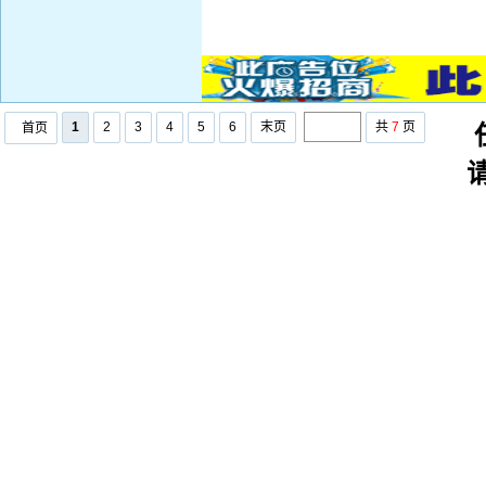
1
2
3
4
5
6
末页
共
7
页
首页
任