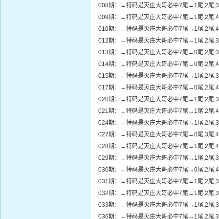
008期：←特码是灭庄大哥必中7尾→1尾,2尾,3尾 
009期：←特码是灭庄大哥必中7尾→1尾,2尾,4尾 
010期：←特码是灭庄大哥必中7尾→1尾,2尾,4尾 
012期：←特码是灭庄大哥必中7尾→1尾,2尾,3尾 
013期：←特码是灭庄大哥必中7尾→0尾,2尾,3尾 
014期：←特码是灭庄大哥必中7尾→0尾,2尾,4尾 
015期：←特码是灭庄大哥必中7尾→1尾,2尾,3尾 
017期：←特码是灭庄大哥必中7尾→0尾,2尾,4尾 
020期：←特码是灭庄大哥必中7尾→1尾,2尾,3尾 
021期：←特码是灭庄大哥必中7尾→1尾,2尾,4尾 
024期：←特码是灭庄大哥必中7尾→1尾,2尾,3尾 
027期：←特码是灭庄大哥必中7尾→0尾,3尾,4尾 
028期：←特码是灭庄大哥必中7尾→1尾,2尾,4尾 
029期：←特码是灭庄大哥必中7尾→1尾,2尾,3尾 
030期：←特码是灭庄大哥必中7尾→0尾,2尾,4尾 
031期：←特码是灭庄大哥必中7尾→1尾,2尾,3尾 
032期：←特码是灭庄大哥必中7尾→1尾,2尾,3尾 
033期：←特码是灭庄大哥必中7尾→1尾,2尾,3尾 
036期：←特码是灭庄大哥必中7尾→1尾,2尾,3尾 