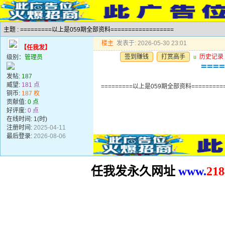
主题 : =========以上是059期全部资料==================
楼主
发表于: 2026-05-30 23:01
【任我发】
签到赚钱
打赏高手
u
历史记录
级别：
管理员
===
发帖:
187
威望:
181 点
=========以上是059期全部资料==========
铜币:
187 枚
贡献值:
0 点
好评度:
0 点
在线时间: 1(时)
注册时间:
2025-04-11
最后登录:
2026-08-06
任我发永久网址
www.
2
18