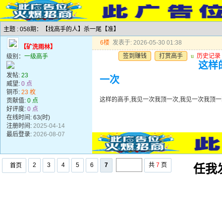
主题 : 058期：【找高手的人】杀一尾【准】
6楼
发表于: 2026-05-30 01:38
【矿洗雨林】
签到赚钱
打赏高手
u
历史记录
级别：
一级高手
这样
发帖:
23
一次
威望:
0 点
铜币:
23 枚
这样的高手,我见一次我顶一次,我见一次我顶一
贡献值:
0 点
好评度:
0 点
在线时间: 63(时)
注册时间:
2025-04-14
最后登录:
2026-08-07
2
3
4
5
6
7
共
7
页
首页
任我发