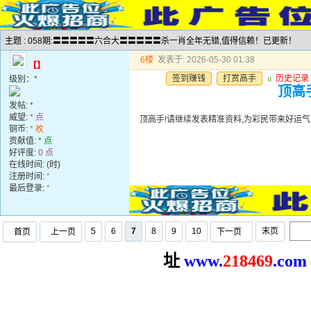
主题 : 058期:〓〓〓〓〓六合大〓〓〓〓〓杀一肖全年无错,值得信赖！已更新！
6楼
发表于: 2026-05-30 01:38
【】
签到赚钱
打赏高手
u
历史记录
级别：
*
顶高手
发帖:
*
威望:
* 点
顶高手!请继续发表精准资料,为彩民带来好运气!谢谢!!
铜币:
* 枚
贡献值:
* 点
好评度:
0 点
在线时间: (时)
注册时间:
*
最后登录:
*
5
6
7
8
9
10
末页
首页
上一页
下一页
址
www.
2
18469
.com