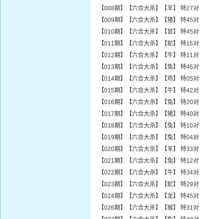
【008期】【六合大杀】【羊】 特27对
【009期】【六合大杀】【猪】 特45对
【010期】【六合大杀】【鼠】 特45对
【011期】【六合大杀】【蛇】 特15对
【012期】【六合大杀】【牛】 特11对
【013期】【六合大杀】【兔】 特46对
【014期】【六合大杀】【鸡】 特05对
【015期】【六合大杀】【牛】 特42对
【016期】【六合大杀】【兔】 特20对
【017期】【六合大杀】【猪】 特40对
【018期】【六合大杀】【兔】 特10对
【019期】【六合大杀】【兔】 特04对
【020期】【六合大杀】【羊】 特33对
【021期】【六合大杀】【兔】 特12对
【022期】【六合大杀】【牛】 特34对
【023期】【六合大杀】【蛇】 特29对
【024期】【六合大杀】【龙】 特45对
【026期】【六合大杀】【猴】 特31对