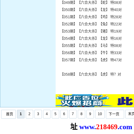
【049期】【六合大杀】【蛇】 特08对
【050期】【六合大杀】【龙】 特40对
【051期】【六合大杀】【鸡】 特28对
【052期】【六合大杀】【兔】 特22对
【053期】【六合大杀】【猪】 特19对
【054期】【六合大杀】【龙】 特16对
【055期】【六合大杀】【马】 特08对
【056期】【六合大杀】【牛】 特33对
【057期】【六合大杀】【虎】 特47对
【058期】【六合大杀】【虎】 特？对
1
2
3
4
5
6
7
8
9
10
末
首页
下一页
址
www.
2
18469
.com