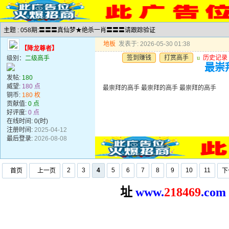
主题 : 058期:〓〓〓真仙梦★绝杀一肖〓〓〓请跟踪验证
地板
发表于: 2026-05-30 01:38
【降龙尊者】
签到赚钱
打赏高手
u
历史记录
级别：
二级高手
最崇
发帖:
180
威望:
180 点
最崇拜的高手 最崇拜的高手 最崇拜的高手
铜币:
180 枚
贡献值:
0 点
好评度:
0 点
在线时间: 0(时)
注册时间:
2025-04-12
最后登录:
2026-08-08
2
3
4
5
6
7
8
9
10
11
首页
上一页
下
址
www.
2
18469
.com