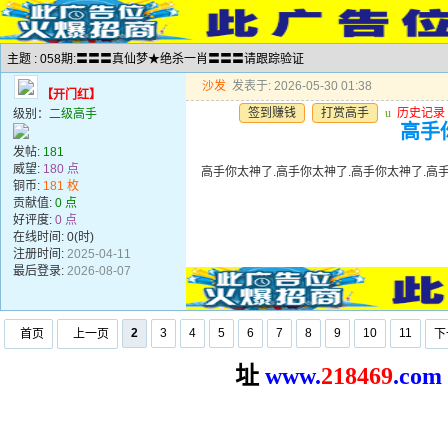
主题 : 058期:〓〓〓真仙梦★绝杀一肖〓〓〓请跟踪验证
沙发
发表于: 2026-05-30 01:38
【开门红】
签到赚钱
打赏高手
u
历史记录
级别：
二级高手
高手
发帖:
181
威望:
180 点
高手你太神了.高手你太神了.高手你太神了.高
铜币:
181 枚
贡献值:
0 点
好评度:
0 点
在线时间: 0(时)
注册时间:
2025-04-11
最后登录:
2026-08-07
2
3
4
5
6
7
8
9
10
11
首页
上一页
下
址
www.
2
18469
.com