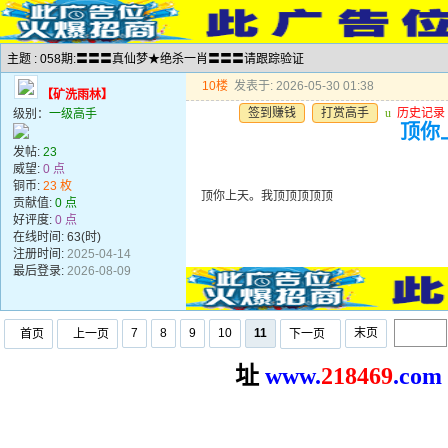
主题 : 058期:〓〓〓真仙梦★绝杀一肖〓〓〓请跟踪验证
10楼
发表于: 2026-05-30 01:38
【矿洗雨林】
签到赚钱
打赏高手
u
历史记录
级别：
一级高手
顶你
发帖:
23
威望:
0 点
铜币:
23 枚
顶你上天。我顶顶顶顶顶
贡献值:
0 点
好评度:
0 点
在线时间: 63(时)
注册时间:
2025-04-14
最后登录:
2026-08-09
7
8
9
10
11
末页
首页
上一页
下一页
址
www.
2
18469
.com