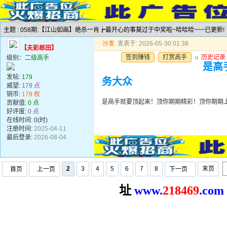
主题 : 058期:【江山如画】绝杀一肖┢最开心的事莫过于中奖啦~哈哈哈~~~已更新!
沙发
发表于: 2026-05-30 01:38
【夫彩郎田】
签到赚钱
打赏高手
u
历史记录
级别：
二级高手
是高
发帖:
179
务大众
威望:
179 点
铜币:
179 枚
是高手就要顶起来！顶你期期精彩！顶你期期
贡献值:
0 点
好评度:
0 点
在线时间: 0(时)
注册时间:
2025-04-11
最后登录:
2026-08-04
2
3
4
5
6
7
8
末页
首页
上一页
下一页
址
www.
2
18469
.com