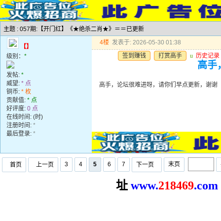
主题 : 057期:【开门红】《★绝杀二肖★》＝＝已更新
4楼
发表于: 2026-05-30 01:38
【】
签到赚钱
打赏高手
u
历史记录
级别：
*
高手
发帖:
*
威望:
* 点
高手，论坛很难进呀，请你们早点更新，谢谢
铜币:
* 枚
贡献值:
* 点
好评度:
0 点
在线时间: (时)
注册时间:
*
最后登录:
*
3
4
5
6
7
末页
首页
上一页
下一页
址
www.
2
18469
.com