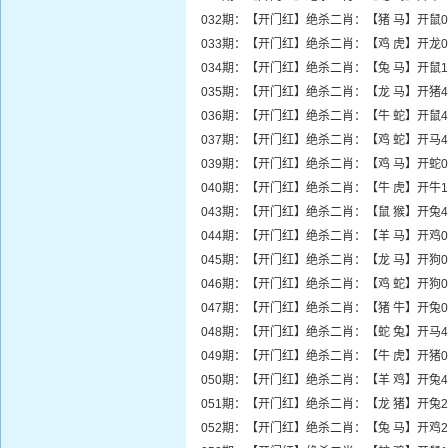
032期：【开门红】绝杀二肖：【猪 马】开鼠0
033期：【开门红】绝杀二肖：【鸡 虎】开龙0
034期：【开门红】绝杀二肖：【兔 马】开鼠1
035期：【开门红】绝杀二肖：【龙 马】开猪4
036期：【开门红】绝杀二肖：【牛 蛇】开鼠4
037期：【开门红】绝杀二肖：【鸡 蛇】开马4
039期：【开门红】绝杀二肖：【鸡 马】开蛇0
040期：【开门红】绝杀二肖：【牛 虎】开牛1
043期：【开门红】绝杀二肖：【鼠 猴】开兔4
044期：【开门红】绝杀二肖：【羊 马】开鸡0
045期：【开门红】绝杀二肖：【龙 马】开狗0
046期：【开门红】绝杀二肖：【鸡 蛇】开狗0
047期：【开门红】绝杀二肖：【猪 牛】开兔0
048期：【开门红】绝杀二肖：【蛇 兔】开马4
049期：【开门红】绝杀二肖：【牛 虎】开猪0
050期：【开门红】绝杀二肖：【羊 鸡】开兔4
051期：【开门红】绝杀二肖：【龙 猪】开兔2
052期：【开门红】绝杀二肖：【兔 马】开鸡2