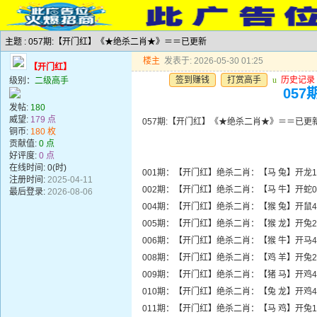
主题 : 057期:【开门红】《★绝杀二肖★》＝＝已更新
楼主
发表于: 2026-05-30 01:25
【开门红】
签到赚钱
打赏高手
u
历史记录
级别：
二级高手
05
发帖:
180
威望:
179 点
057期:【开门红】《★绝杀二肖★》＝＝已更
铜币:
180 枚
贡献值:
0 点
好评度:
0 点
在线时间: 0(时)
001期：【开门红】绝杀二肖：【马 兔】开龙1
注册时间:
2025-04-11
002期：【开门红】绝杀二肖：【马 牛】开蛇0
最后登录:
2026-08-06
004期：【开门红】绝杀二肖：【猴 兔】开鼠4
005期：【开门红】绝杀二肖：【猴 龙】开兔2
006期：【开门红】绝杀二肖：【猴 牛】开马4
008期：【开门红】绝杀二肖：【鸡 羊】开兔2
009期：【开门红】绝杀二肖：【猪 马】开鸡4
010期：【开门红】绝杀二肖：【兔 龙】开鸡4
011期：【开门红】绝杀二肖：【马 鸡】开兔1