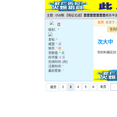
主题 : 058期:【南征北战】〓〓〓〓〓〓〓绝杀
板凳
发表于: 2
【】
签到
级别：
*
发帖:
*
次大中
威望:
* 点
铜币:
* 枚
你的料确实好
贡献值:
* 点
好评度:
0 点
在线时间: (时)
注册时间:
*
最后登录:
*
2
3
4
5
6
末页
首页