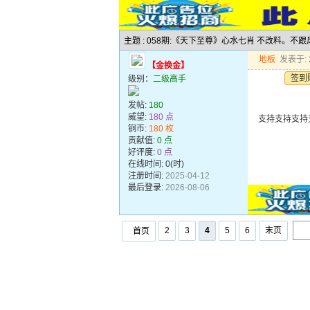
主题 : 058期:《天下至尊》心水七肖 不改料。不
地板
发表于: 2
【金换金】
签到
级别：
二级高手
发帖:
180
威望:
180 点
支持支持支持
铜币:
180 枚
贡献值:
0 点
好评度:
0 点
在线时间: 0(时)
注册时间:
2025-04-12
最后登录:
2026-08-06
2
3
4
5
6
末页
首页