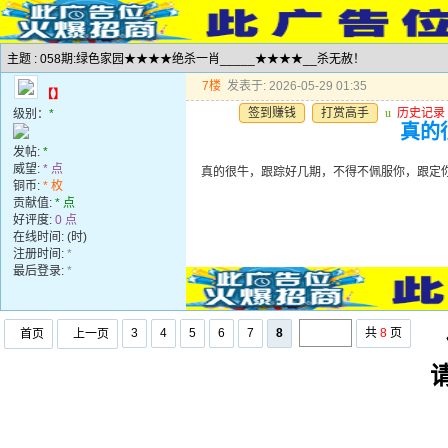
主题 : 058期:绿色家园★★★★绝杀一肖_____★★★★__杀无赦！
7楼
发表于: 2026-05-29 01:35
【】
签到赚钱
打赏高手
u
历史记录
级别：
*
真的
发帖:
*
威望:
* 点
真的很牛，跟踪好几期，不得不佩服你，跟定
铜币:
* 枚
贡献值:
* 点
好评度:
0 点
在线时间: (时)
注册时间:
*
最后登录:
*
3
4
5
6
7
8
共
8
页
首页
上一页
任