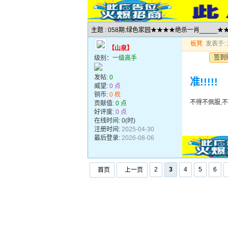
主题 : 058期:绿色家园★★★★绝杀一肖_____
板凳
发表于: 2
【山泉】
签到
级别：
一级高手
发帖:
0
准!!!!!
威望:
0 点
铜币:
0 枚
不得不佩服,不
贡献值:
0 点
好评度:
0 点
在线时间: 0(时)
注册时间:
2025-04-30
最后登录:
2026-08-06
2
3
4
5
6
首页
上一页