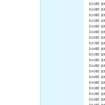
【025期】金
【026期】金
【029期】金
【032期】金
【033期】金
【034期】金
【035期】金
【037期】金
【039期】金
【041期】金
【042期】金
【044期】金
【045期】金
【048期】金
【049期】金
【050期】金
【052期】金
【053期】金