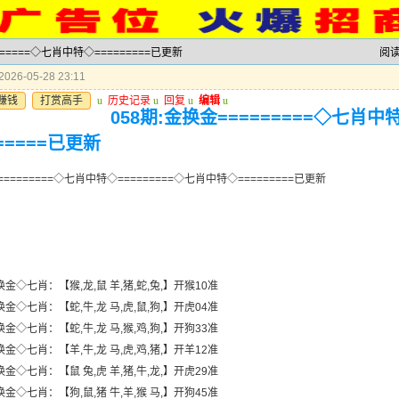
======◇七肖中特◇=========已更新
阅
026-05-28 23:11
赚钱
打赏高手
u
历史记录
u
回复
u
编辑
u
058期:金换金=========◇七肖中
=====已更新
=========◇七肖中特◇=========◇七肖中特◇=========已更新
换金◇七肖：【猴,龙,鼠 羊,猪,蛇,兔,】开猴10准
换金◇七肖：【蛇,牛,龙 马,虎,鼠,狗,】开虎04准
换金◇七肖：【蛇,牛,龙 马,猴,鸡,狗,】开狗33准
换金◇七肖：【羊,牛,龙 马,虎,鸡,猪,】开羊12准
换金◇七肖：【鼠 兔,虎 羊,猪,牛,龙,】开虎29准
换金◇七肖：【狗,鼠,猪 牛,羊,猴 马,】开狗45准