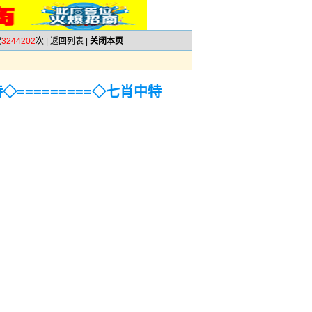
读
3244202
次 |
返回列表
|
关闭本页
特◇=========◇七肖中特