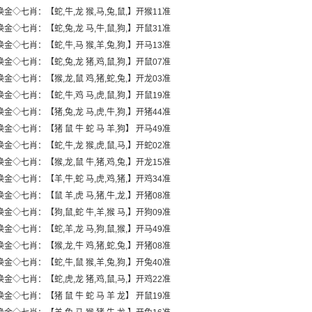
换金◇七肖：【蛇,牛,龙 猴,马,兔,鼠,】开猴11准
换金◇七肖：【蛇,兔,龙 马,牛,鼠,狗,】开鼠31准
换金◇七肖：【蛇,牛,马 猴,羊,兔,狗,】开马13准
换金◇七肖：【蛇,兔,龙 猪,鸡,鼠,狗,】开鼠07准
换金◇七肖：【猴,龙,鼠 鸡,猪,蛇,兔,】开龙03准
换金◇七肖：【蛇,牛,鸡 马,虎,鼠,狗,】开鼠19准
换金◇七肖：【猪,兔,龙 马,虎,牛,狗,】开猪44准
换金◇七肖：【猪 鼠 牛 蛇 马 羊,狗】 开马49准
换金◇七肖：【蛇,牛,龙 猴,虎,鼠,马,】开蛇02准
换金◇七肖：【猴,龙,鼠 牛,猪,鸡,兔,】开龙15准
换金◇七肖：【羊,牛,蛇 马,虎,鸡,猪,】开鸡34准
换金◇七肖：【鼠 羊,虎 马,猪,牛,龙,】开猪08准
换金◇七肖：【狗,鼠,蛇 牛,羊,猴 马,】开狗09准
换金◇七肖：【蛇,羊,龙 马,狗,鼠,猴,】开马49准
换金◇七肖：【猴,龙,牛 鸡,猪,蛇,兔,】开猪08准
换金◇七肖：【蛇,牛,鼠 猴,羊,兔,狗,】开兔40准
换金◇七肖：【蛇,虎,龙 猪,鸡,鼠,马,】开鸡22准
换金◇七肖：【猪 鼠 牛 蛇 马 羊 龙】 开鼠19准