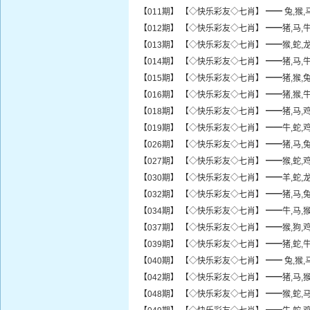
【011期】 【◇快乐彩友◇七肖】 ━━ 兔,猴,马
【012期】 【◇快乐彩友◇七肖】 ━━猪,马,牛
【013期】 【◇快乐彩友◇七肖】 ━━猴,蛇,龙
【014期】 【◇快乐彩友◇七肖】 ━━猪,马,牛
【015期】 【◇快乐彩友◇七肖】 ━━猪,猴,兔
【016期】 【◇快乐彩友◇七肖】 ━━猪,猴,牛
【018期】 【◇快乐彩友◇七肖】 ━━猪,马,鸡
【019期】 【◇快乐彩友◇七肖】 ━━牛,蛇,鸡
【026期】 【◇快乐彩友◇七肖】 ━━猪,马,兔
【027期】 【◇快乐彩友◇七肖】 ━━猴,蛇,鸡
【030期】 【◇快乐彩友◇七肖】 ━━羊,蛇,龙
【032期】 【◇快乐彩友◇七肖】 ━━猪,马,兔
【034期】 【◇快乐彩友◇七肖】 ━━牛,马,猴
【037期】 【◇快乐彩友◇七肖】 ━━猴,狗,鸡
【039期】 【◇快乐彩友◇七肖】 ━━猪,蛇,牛
【040期】 【◇快乐彩友◇七肖】 ━━ 兔,猴,马
【042期】 【◇快乐彩友◇七肖】 ━━猪,马,猴
【048期】 【◇快乐彩友◇七肖】 ━━猴,蛇,马