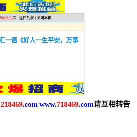
588691
次 |
返回列表
|
关闭本页
汇一语《好人一生平安，万事
请互相转告
.
2
18469
.com
www.
718469
.com