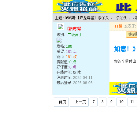
主题 : 058期:【降龙尊者】杀①头→→杀①头
11楼
发表于: 2
【阳光福】
签到
级别：
二级高手
发帖:
180
如意！
威望:
181 点
铜币:
181 枚
你的辛劳付出
贡献值:
0 点
好评度:
0 点
在线时间: 0(时)
注册时间:
2025-04-11
最后登录:
2026-08-06
7
8
9
10
11
首页
上一页