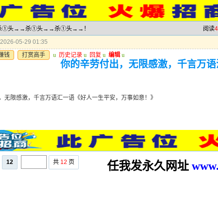
→→杀①头→→杀①头→→杀①头→→！
阅读
4
026-05-29 01:35
赚钱
打赏高手
u
历史记录
u
回复
u
编辑
u
你的辛劳付出，无限感激，千言万语
》
，无限感激，千言万语汇一语《好人一生平安，万事如意！》
12
共
12
页
任我发永久网址
www