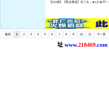
【058期】【降龙尊者】杀①头→★1头★开？
1
2
3
4
5
6
7
8
9
10
11
首页
下一页
址
www.
2
18469
.com