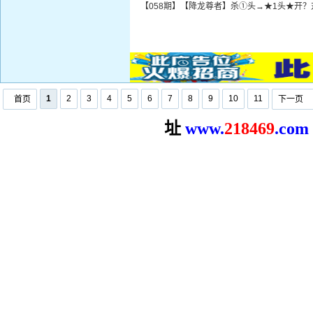
【058期】【降龙尊者】杀①头→★1头★开？
1
2
3
4
5
6
7
8
9
10
11
首页
下一页
址
www.
2
18469
.com