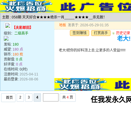
主题 : 058期 天天好合★★★★绝杀一肖_____★★★★__杀无赦！
地板
发表于: 2026-05-29 01:35
【夫彩郎田】
签到赚钱
打赏高手
u
历史记录
级别：
二级高手
老大!
发帖:
180
威望:
180 点
老大!把你的好料顶上去,让更多的人受益!!!!!!
铜币:
180 枚
贡献值:
0 点
好评度:
0 点
在线时间: 0(时)
注册时间:
2025-04-11
最后登录:
2026-08-06
2
3
4
共
4
页
首页
任我发永久