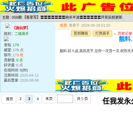
主题 : 058期:【客家军】〓〓〓〓〓〓〓绝杀半波〓〓〓〓〓〓开奖后就更新.
板凳
发表于: 2026-05-29 01:35
【真仙梦】
签到赚钱
打赏高手
u
历史记录
级别：
二级高手
靓料
发帖:
179
威望:
179 点
靓料.好人品.高风亮节.见你一次顶一次.祝你天
铜币:
179 枚
贡献值:
0 点
好评度:
0 点
在线时间: 0(时)
注册时间:
2025-04-11
最后登录:
2026-08-06
2
3
4
末页
共
5
页
首页
任我发永