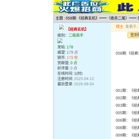
主题 : 058期:《经典玄机》━━〈绝杀二尾〉━━
楼主
发表于: 2
【经典玄机】
签到
级别：
二级高手
发帖:
178
威望:
179 点
058期:《经
铜币:
179 枚
贡献值:
0 点
好评度:
0 点
在线时间: 1(时)
注册时间:
2025-04-12
最后登录:
2026-08-04
001期：《经
002期：《经
003期：《经
005期：《经
006期：《经
008期：《经
009期：《经