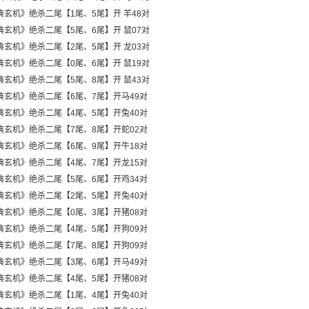
典玄机》绝杀二尾【1尾、5尾】开 羊48对
典玄机》绝杀二尾【5尾、6尾】开 鼠07对
典玄机》绝杀二尾【2尾、5尾】开 龙03对
典玄机》绝杀二尾【0尾、6尾】开 鼠19对
典玄机》绝杀二尾【5尾、8尾】开 鼠43对
典玄机》绝杀二尾【6尾、7尾】开马49对
典玄机》绝杀二尾【4尾、5尾】开兔40对
典玄机》绝杀二尾【7尾、8尾】开蛇02对
典玄机》绝杀二尾【6尾、9尾】开牛18对
典玄机》绝杀二尾【4尾、7尾】开龙15对
典玄机》绝杀二尾【5尾、6尾】开鸡34对
典玄机》绝杀二尾【2尾、5尾】开兔40对
典玄机》绝杀二尾【0尾、3尾】开猪08对
典玄机》绝杀二尾【4尾、5尾】开狗09对
典玄机》绝杀二尾【7尾、8尾】开狗09对
典玄机》绝杀二尾【3尾、6尾】开马49对
典玄机》绝杀二尾【4尾、5尾】开猪08对
典玄机》绝杀二尾【1尾、4尾】开兔40对