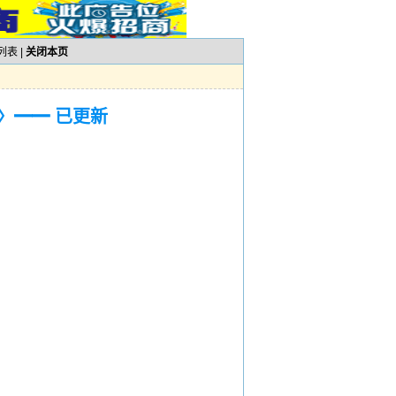
列表
|
关闭本页
〉━━ 已更新