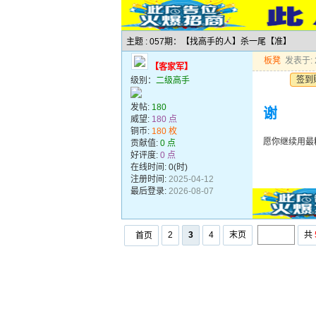
主题 : 057期：【找高手的人】杀一尾【准】
板凳
发表于: 2
【客家军】
签到
级别：
二级高手
发帖:
180
谢
威望:
180 点
铜币:
180 枚
愿你继续用最
贡献值:
0 点
好评度:
0 点
在线时间: 0(时)
注册时间:
2025-04-12
最后登录:
2026-08-07
2
3
4
末页
共
首页