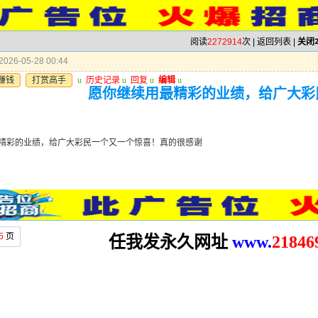
阅读
2272914
次 |
返回列表
|
关闭
026-05-28 00:44
赚钱
打赏高手
u
历史记录
u
回复
u
编辑
u
愿你继续用最精彩的业绩，给广大彩
精彩的业绩，给广大彩民一个又一个惊喜！真的很感谢
5
页
任我发永久网址
www.
2
1846