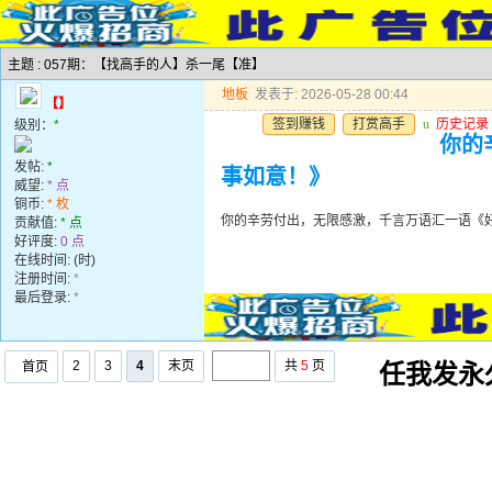
主题 : 057期：【找高手的人】杀一尾【准】
地板
发表于: 2026-05-28 00:44
【】
签到赚钱
打赏高手
u
历史记录
级别：
*
你的
发帖:
*
事如意！》
威望:
* 点
铜币:
* 枚
你的辛劳付出，无限感激，千言万语汇一语《
贡献值:
* 点
好评度:
0 点
在线时间: (时)
注册时间:
*
最后登录:
*
2
3
4
末页
共
5
页
首页
任我发永