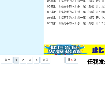
053期：【找高手的人】杀一尾【8尾】开：鼠
054期：【找高手的人】杀一尾【2尾】开：兔
055期：【找高手的人】杀一尾【0尾】开：猪
056期：【找高手的人】杀一尾【7尾】开：狗
057期：【找高手的人】杀一尾【4尾】开：？
1
2
3
4
末页
共
5
页
首页
任我发