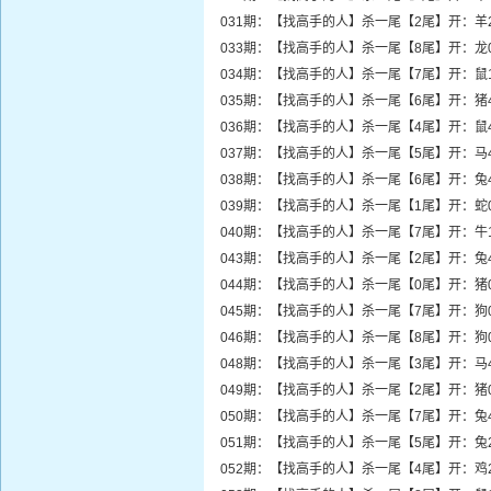
031期：【找高手的人】杀一尾【2尾】开：羊
033期：【找高手的人】杀一尾【8尾】开：龙
034期：【找高手的人】杀一尾【7尾】开：鼠
035期：【找高手的人】杀一尾【6尾】开：猪
036期：【找高手的人】杀一尾【4尾】开：鼠
037期：【找高手的人】杀一尾【5尾】开：马
038期：【找高手的人】杀一尾【6尾】开：兔
039期：【找高手的人】杀一尾【1尾】开：蛇
040期：【找高手的人】杀一尾【7尾】开：牛
043期：【找高手的人】杀一尾【2尾】开：兔
044期：【找高手的人】杀一尾【0尾】开：猪
045期：【找高手的人】杀一尾【7尾】开：狗
046期：【找高手的人】杀一尾【8尾】开：狗
048期：【找高手的人】杀一尾【3尾】开：马
049期：【找高手的人】杀一尾【2尾】开：猪
050期：【找高手的人】杀一尾【7尾】开：兔
051期：【找高手的人】杀一尾【5尾】开：兔
052期：【找高手的人】杀一尾【4尾】开：鸡