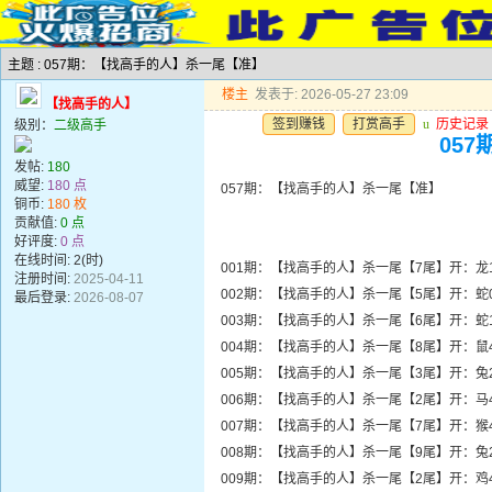
主题 : 057期：【找高手的人】杀一尾【准】
楼主
发表于: 2026-05-27 23:09
【找高手的人】
签到赚钱
打赏高手
u
历史记录
级别：
二级高手
05
发帖:
180
威望:
180 点
057期：【找高手的人】杀一尾【准】
铜币:
180 枚
贡献值:
0 点
好评度:
0 点
在线时间: 2(时)
001期：【找高手的人】杀一尾【7尾】开：龙
注册时间:
2025-04-11
002期：【找高手的人】杀一尾【5尾】开：蛇
最后登录:
2026-08-07
003期：【找高手的人】杀一尾【6尾】开：蛇
004期：【找高手的人】杀一尾【8尾】开：鼠
005期：【找高手的人】杀一尾【3尾】开：兔
006期：【找高手的人】杀一尾【2尾】开：马
007期：【找高手的人】杀一尾【7尾】开：猴
008期：【找高手的人】杀一尾【9尾】开：兔
009期：【找高手的人】杀一尾【2尾】开：鸡