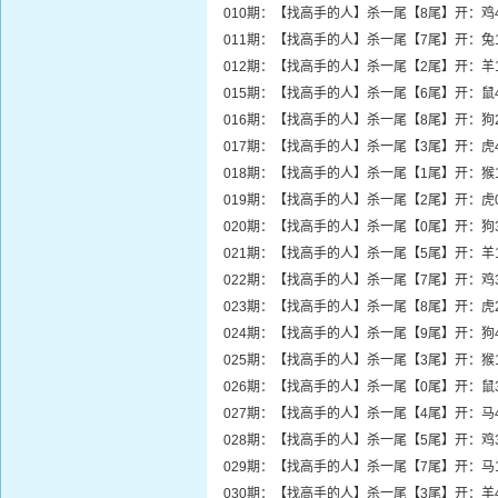
010期：【找高手的人】杀一尾【8尾】开：鸡
011期：【找高手的人】杀一尾【7尾】开：兔
012期：【找高手的人】杀一尾【2尾】开：羊
015期：【找高手的人】杀一尾【6尾】开：鼠
016期：【找高手的人】杀一尾【8尾】开：狗
017期：【找高手的人】杀一尾【3尾】开：虎
018期：【找高手的人】杀一尾【1尾】开：猴
019期：【找高手的人】杀一尾【2尾】开：虎
020期：【找高手的人】杀一尾【0尾】开：狗
021期：【找高手的人】杀一尾【5尾】开：羊
022期：【找高手的人】杀一尾【7尾】开：鸡
023期：【找高手的人】杀一尾【8尾】开：虎
024期：【找高手的人】杀一尾【9尾】开：狗
025期：【找高手的人】杀一尾【3尾】开：猴
026期：【找高手的人】杀一尾【0尾】开：鼠
027期：【找高手的人】杀一尾【4尾】开：马
028期：【找高手的人】杀一尾【5尾】开：鸡
029期：【找高手的人】杀一尾【7尾】开：马
030期：【找高手的人】杀一尾【3尾】开：羊