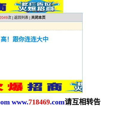
2049
次 |
返回列表
|
关闭本页
！高！跟你连连大中
请互相转告
com
www.
718469
.com