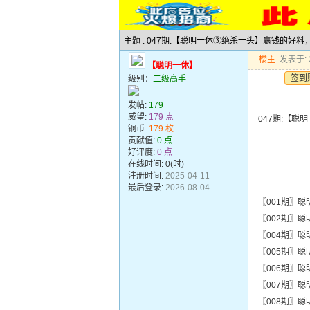
主题 : 047期:【聪明一休③绝杀一头】赢钱的好
楼主
发表于: 2
【聪明一休】
签到
级别：
二级高手
发帖:
179
威望:
179 点
047期:【
铜币:
179 枚
贡献值:
0 点
好评度:
0 点
在线时间: 0(时)
注册时间:
2025-04-11
最后登录:
2026-08-04
〖001期〗聪
〖002期〗聪
〖004期〗聪
〖005期〗聪
〖006期〗聪
〖007期〗聪
〖008期〗聪