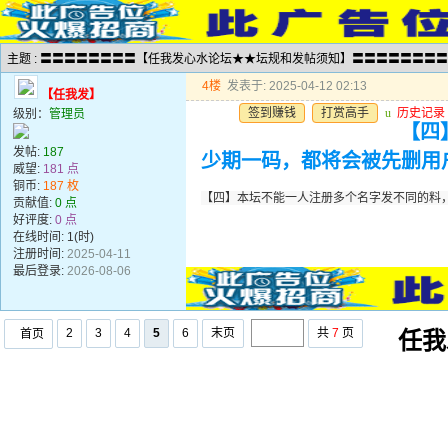
主题 : 〓〓〓〓〓〓〓〓【任我发心水论坛★★坛规和发帖须知】〓〓〓〓〓〓〓〓
4楼
发表于: 2025-04-12 02:13
【任我发】
签到赚钱
打赏高手
u
历史记录
级别：
管理员
【四
发帖:
187
少期一码，都将会被先删用
威望:
181 点
铜币:
187 枚
【四】本坛不能一人注册多个名字发不同的料
贡献值:
0 点
好评度:
0 点
在线时间: 1(时)
注册时间:
2025-04-11
最后登录:
2026-08-06
2
3
4
5
6
末页
共
7
页
首页
任我