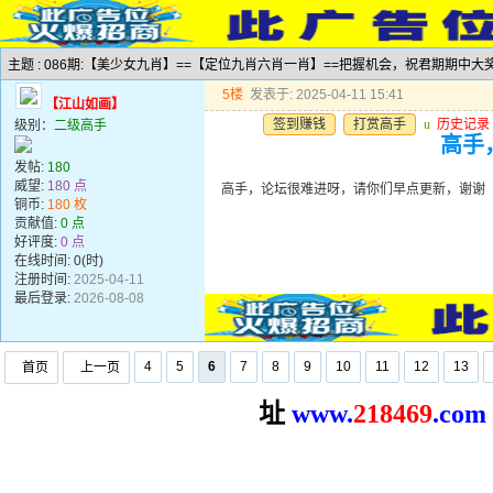
主题 : 086期:【美少女九肖】==【定位九肖六肖一肖】==把握机会，祝君期期中大
5楼
发表于: 2025-04-11 15:41
【江山如画】
签到赚钱
打赏高手
u
历史记录
级别：
二级高手
高手
发帖:
180
威望:
180 点
高手，论坛很难进呀，请你们早点更新，谢谢
铜币:
180 枚
贡献值:
0 点
好评度:
0 点
在线时间: 0(时)
注册时间:
2025-04-11
最后登录:
2026-08-08
4
5
6
7
8
9
10
11
12
13
首页
上一页
址
www.
2
18469
.com