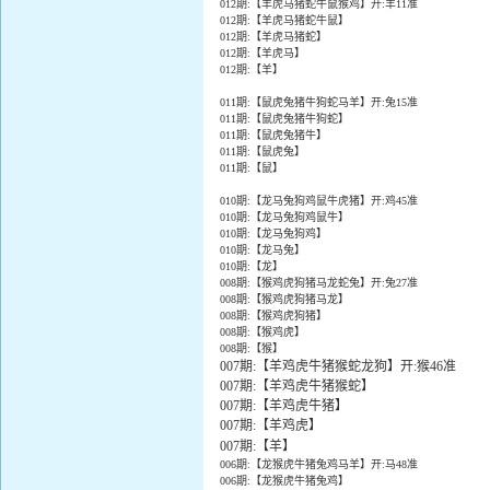
012期:【羊虎马猪蛇牛鼠猴鸡】开:羊11准
012期:【羊虎马猪蛇牛鼠】
012期:【羊虎马猪蛇】
012期:【羊虎马】
012期:【羊】
011期:【鼠虎兔猪牛狗蛇马羊】开:兔15准
011期:【鼠虎兔猪牛狗蛇】
011期:【鼠虎兔猪牛】
011期:【鼠虎兔】
011期:【鼠】
010期:【龙马兔狗鸡鼠牛虎猪】开:鸡45准
010期:【龙马兔狗鸡鼠牛】
010期:【龙马兔狗鸡】
010期:【龙马兔】
010期:【龙】
008期:【猴鸡虎狗猪马龙蛇兔】开:兔27准
008期:【猴鸡虎狗猪马龙】
008期:【猴鸡虎狗猪】
008期:【猴鸡虎】
008期:【猴】
007期:【羊鸡虎牛猪猴蛇龙狗】开:猴46准
007期:【羊鸡虎牛猪猴蛇】
007期:【羊鸡虎牛猪】
007期:【羊鸡虎】
007期:【羊】
006期:【龙猴虎牛猪兔鸡马羊】开:马48准
006期:【龙猴虎牛猪兔鸡】