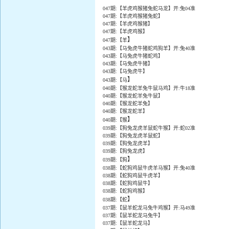
047期:【羊虎鸡猴猪兔蛇马龙】开:兔04准
047期:【
羊虎鸡猴猪兔蛇】
047期:【
羊虎鸡猴猪】
047期:【
羊虎鸡猴】
】
047期:【羊
043期:【马兔虎牛猪蛇鸡狗羊】开:兔40准
043期:【
马兔虎牛猪蛇鸡】
043期:【
马兔虎牛猪】
043期:【
马兔虎牛】
】
043期:【马
040期:【猴龙蛇羊兔牛鼠马鸡】开:牛18准
040期:【
猴龙蛇羊兔牛鼠】
040期:【
猴龙蛇羊兔】
040期:【
猴龙蛇羊】
】
040期:【猴
039期:【狗兔龙虎羊鼠蛇牛猴】开:蛇02准
039期:【
狗兔龙虎羊鼠蛇】
039期:【
狗兔龙虎羊】
039期:【
狗兔龙虎】
】
039期:【狗
038期:【蛇狗鸡鼠牛虎羊马猴】开:兔40准
038期:【
蛇狗鸡鼠牛虎羊】
038期:【
蛇狗鸡鼠牛】
038期:【
蛇狗鸡猴】
】
038期:【蛇
037期:【鼠羊蛇龙马兔牛鸡猴】开:马49准
037期:【
鼠羊蛇龙马兔牛】
037期:【
鼠羊蛇龙马】