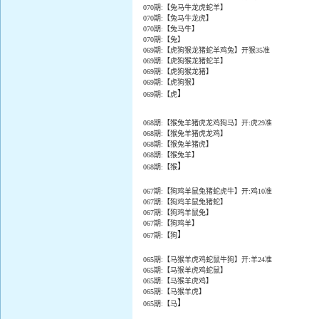
070期:【
兔马牛龙虎蛇羊】
070期:【
兔马牛龙虎】
070期:【
兔马牛】
070期:【
兔】
069期:【虎狗猴龙猪蛇羊鸡兔】开猴35准
069期:【
虎狗猴龙猪蛇羊】
069期:【
虎狗猴龙猪】
069期:【
虎狗猴】
】
069期:【
虎
068期:【猴兔羊猪虎龙鸡狗马】开:虎29准
068期:【
猴兔羊猪虎龙鸡】
068期:【
猴兔羊猪虎】
068期:【
猴兔羊】
】
068期:【
猴
067期:【狗鸡羊鼠兔猪蛇虎牛】开:鸡10准
067期:【
狗鸡羊鼠兔猪蛇】
067期:【
狗鸡羊鼠兔】
067期:【
狗鸡羊】
】
067期:【
狗
065期:【马猴羊虎鸡蛇鼠牛狗】开:羊24准
065期:【
马猴羊虎鸡蛇鼠】
065期:【
马猴羊虎鸡】
065期:【
马猴羊虎】
】
065期:【
马