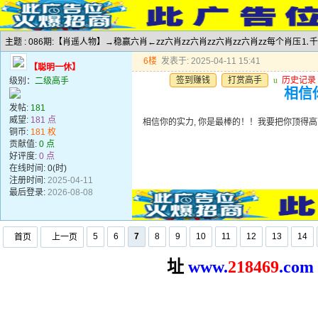
主题 : 086期:【肖遥人物】→稳赢六肖←zz六肖zz六肖zz六肖zz六肖zz每个肖压⒈
6楼
发表于: 2025-04-11 15:41
【聪明一休】
签到赚钱
打赏高手
u
历史记录
级别：
二级高手
相信你
发帖:
181
威望:
181 点
相信你的实力, 你是最棒的！！我要把你顶得高高的..
铜币:
181 枚
贡献值:
0 点
好评度:
0 点
在线时间: 0(时)
注册时间:
2025-04-11
最后登录:
2026-08-08
5
6
7
8
9
10
11
12
13
14
首页
上一页
址
www.
2
18469
.com