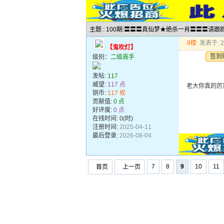
主题 : 100期:〓〓〓真仙梦★绝杀一肖〓〓〓请跟
8楼
发表于: 20
【鬼吹灯】
签到
级别：
二级高手
发帖:
117
威望:
117 点
老大你真的厉
铜币:
117 枚
贡献值:
0 点
好评度:
0 点
在线时间: 0(时)
注册时间:
2025-04-11
最后登录:
2026-08-04
7
8
9
10
11
首页
上一页