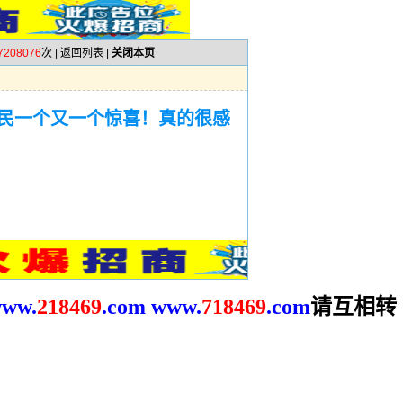
7208076
次 |
返回列表
|
关闭本页
民一个又一个惊喜！真的很感
请互相转
ww.
2
18469
.com
www.
718469
.com