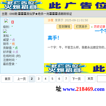
主题 : 099期:〓〓〓真仙梦★绝杀一肖〓〓〓请跟踪验证
沙发
发表于: 2025-09-11 01:50
【】
签到赚钱
打赏高手
u
历史记录
级别：
*
一个
发帖:
*
高手！
威望:
* 点
铜币:
* 枚
一个字：牛，不管怎么样，我都永远跟定你的
贡献值:
* 点
好评度:
0 点
在线时间: (时)
注册时间:
*
最后登录:
*
2
3
4
5
6
7
末页
首页
上一页
下一页
址
www.
2
18469
.com