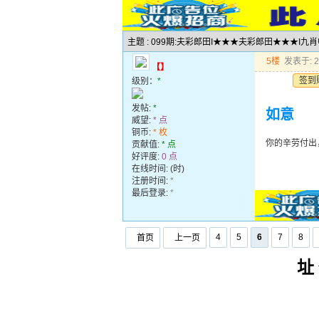
主题 : 099期:夫彩郎田I★★★夫彩郎田★★★I
5楼
发表于: 20
【】
签到
级别：
*
发帖:
*
如意
威望:
* 点
铜币:
* 枚
你的辛劳付出
贡献值:
* 点
好评度:
0 点
在线时间: (时)
注册时间:
*
最后登录:
*
4
5
6
7
8
首页
上一页
址