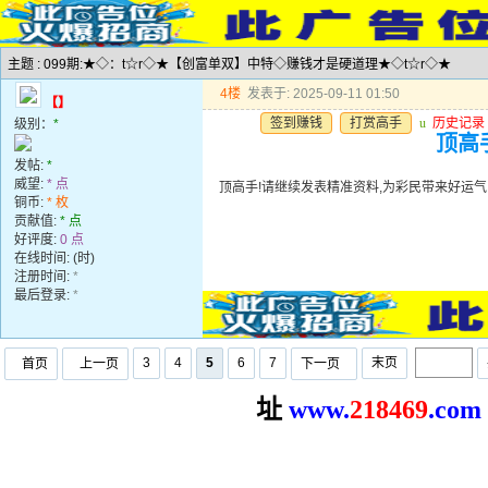
主题 : 099期:★◇：t☆r◇★【创富单双】中特◇赚钱才是硬道理★◇t☆r◇★
4楼
发表于: 2025-09-11 01:50
【】
签到赚钱
打赏高手
u
历史记录
级别：
*
顶高手
发帖:
*
威望:
* 点
顶高手!请继续发表精准资料,为彩民带来好运气!谢谢!!
铜币:
* 枚
贡献值:
* 点
好评度:
0 点
在线时间: (时)
注册时间:
*
最后登录:
*
3
4
5
6
7
末页
首页
上一页
下一页
址
www.
2
18469
.com