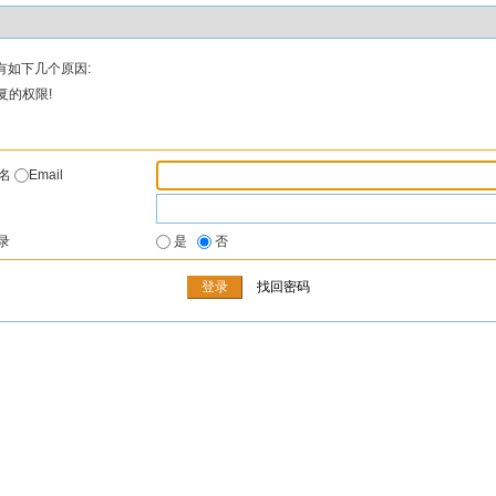
有如下几个原因:
复的权限!
户名
Email
录
是
否
找回密码