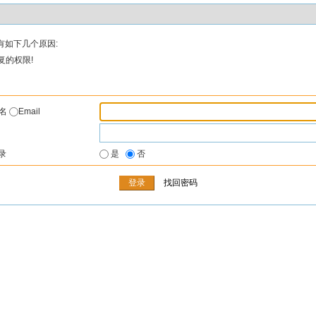
有如下几个原因:
复的权限!
户名
Email
录
是
否
找回密码