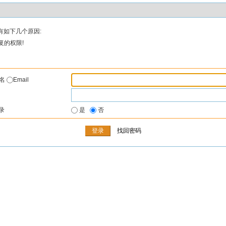
有如下几个原因:
复的权限!
户名
Email
录
是
否
找回密码