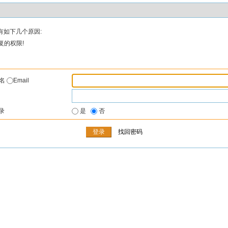
有如下几个原因:
复的权限!
户名
Email
录
是
否
找回密码